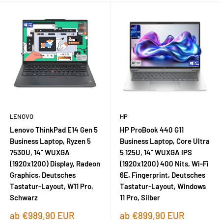
LENOVO
HP
Lenovo ThinkPad E14 Gen 5
HP ProBook 440 G11
Business Laptop, Ryzen 5
Business Laptop, Core Ultra
7530U, 14" WUXGA
5 125U, 14" WUXGA IPS
(1920x1200) Display, Radeon
(1920x1200) 400 Nits, Wi-Fi
Graphics, Deutsches
6E, Fingerprint, Deutsches
Tastatur-Layout, W11 Pro,
Tastatur-Layout, Windows
Schwarz
11 Pro, Silber
Sonderpreis
Sonderpreis
ab €989,90 EUR
ab €899,90 EUR