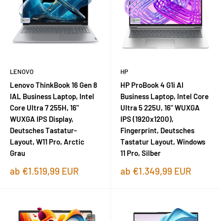
LENOVO
HP
Lenovo ThinkBook 16 Gen 8
HP ProBook 4 G1i AI
IAL Business Laptop, Intel
Business Laptop, Intel Core
Core Ultra 7 255H, 16"
Ultra 5 225U, 16" WUXGA
WUXGA IPS Display,
IPS (1920x1200),
Deutsches Tastatur-
Fingerprint, Deutsches
Layout, W11 Pro, Arctic
Tastatur Layout, Windows
Grau
11 Pro, Silber
Sonderpreis
Sonderpreis
ab €1.519,99 EUR
ab €1.349,99 EUR