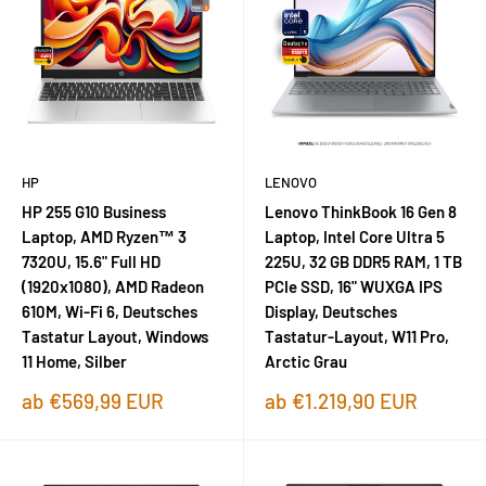
HP
LENOVO
HP 255 G10 Business
Lenovo ThinkBook 16 Gen 8
Laptop, AMD Ryzen™ 3
Laptop, Intel Core Ultra 5
7320U, 15.6" Full HD
225U, 32 GB DDR5 RAM, 1 TB
(1920x1080), AMD Radeon
PCIe SSD, 16" WUXGA IPS
610M, Wi-Fi 6, Deutsches
Display, Deutsches
Tastatur Layout, Windows
Tastatur-Layout, W11 Pro,
11 Home, Silber
Arctic Grau
Sonderpreis
Sonderpreis
ab €569,99 EUR
ab €1.219,90 EUR