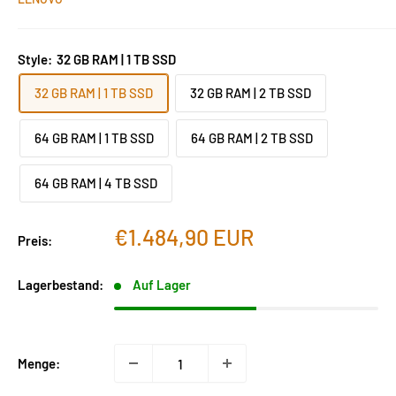
Style:
32 GB RAM | 1 TB SSD
32 GB RAM | 1 TB SSD
32 GB RAM | 2 TB SSD
64 GB RAM | 1 TB SSD
64 GB RAM | 2 TB SSD
64 GB RAM | 4 TB SSD
Sonderpreis
€1.484,90 EUR
Preis:
Lagerbestand:
Auf Lager
Menge: