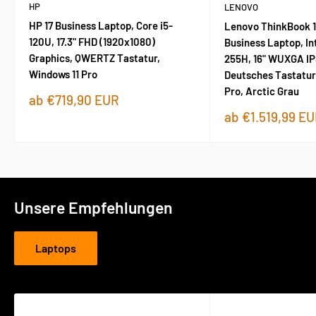
HP
LENOVO
HP 17 Business Laptop, Core i5-
Lenovo ThinkBook 1
120U, 17.3" FHD (1920x1080)
Business Laptop, Int
Graphics, QWERTZ Tastatur,
255H, 16" WUXGA IPS
Windows 11 Pro
Deutsches Tastatur
Pro, Arctic Grau
Sonderpreis
ab €719,90 EUR
Sonderpreis
ab €1.519,99 E
Unsere Empfehlungen
Laptops