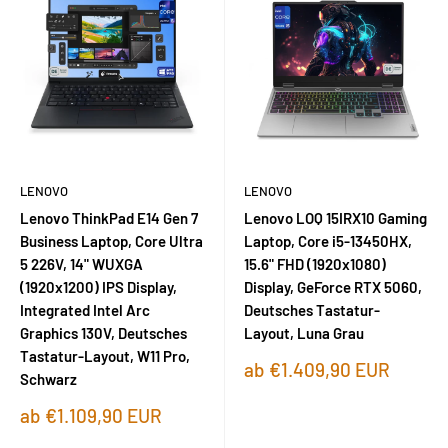
LENOVO
LENOVO
Lenovo ThinkPad E14 Gen 7
Lenovo LOQ 15IRX10 Gaming
Business Laptop, Core Ultra
Laptop, Core i5-13450HX,
5 226V, 14" WUXGA
15.6" FHD (1920x1080)
(1920x1200) IPS Display,
Display, GeForce RTX 5060,
Integrated Intel Arc
Deutsches Tastatur-
Graphics 130V, Deutsches
Layout, Luna Grau
Tastatur-Layout, W11 Pro,
Sonderpreis
ab €1.409,90 EUR
Schwarz
Sonderpreis
ab €1.109,90 EUR