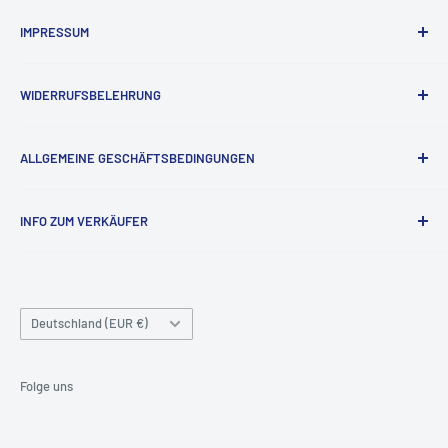
IMPRESSUM
Impressum
WIDERRUFSBELEHRUNG
Widerrufsrecht
ALLGEMEINE GESCHÄFTSBEDINGUNGEN
Kontaktinformationen
INFO ZUM VERKÄUFER
Datenschutzrichtlinie
Versandbedingungen
Firmenname: Teknoraks GmbH
Unternehmenstyp: Privatunternehmen
Nutzungsbedingungen
Handelsregisternummer: HRB223433
Land/Region
Deutschland (EUR €)
Umsatzsteuer-Identifikationsnummer: DE815914293
Folge uns