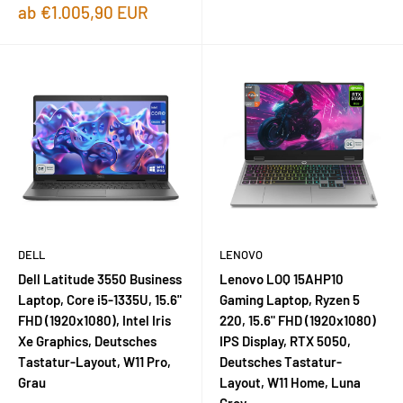
Sonderpreis
ab €1.005,90 EUR
DELL
LENOVO
Dell Latitude 3550 Business
Lenovo LOQ 15AHP10
Laptop, Core i5-1335U, 15.6"
Gaming Laptop, Ryzen 5
FHD (1920x1080), Intel Iris
220, 15.6" FHD (1920x1080)
Xe Graphics, Deutsches
IPS Display, RTX 5050,
Tastatur-Layout, W11 Pro,
Deutsches Tastatur-
Grau
Layout, W11 Home, Luna
Grey