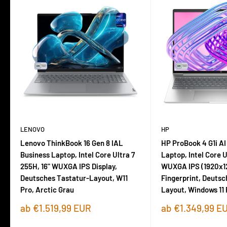
LENOVO
HP
Lenovo ThinkBook 16 Gen 8 IAL
HP ProBook 4 G1i AI
Business Laptop, Intel Core Ultra 7
Laptop, Intel Core U
255H, 16" WUXGA IPS Display,
WUXGA IPS (1920x1
Deutsches Tastatur-Layout, W11
Fingerprint, Deutsc
Pro, Arctic Grau
Layout, Windows 11 
Sonderpreis
Sonderpreis
ab €1.519,99 EUR
ab €1.349,99 E