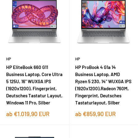
HP
HP
HP EliteBook 660 G11
HP ProBook 4 G1a 14
Business Laptop, Core Ultra
Business Laptop, AMD
5 125U, 16" WUXGA IPS
Ryzen 5 230, 14" WUXGA IPS
(1920x1200), Fingerprint,
(1920x1200),Radeon 760M,
Deutsches Tastatur Layout,
Fingerprint, Deutsches
Windows 11 Pro, Silber
Tastaturlayout, Silber
Sonderpreis
Sonderpreis
ab €1.019,90 EUR
ab €859,90 EUR