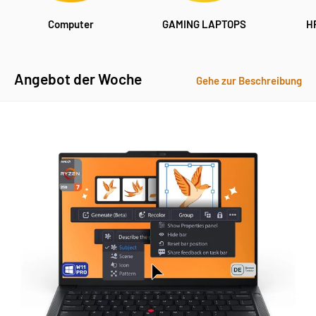
Computer
GAMING LAPTOPS
H
Angebot der Woche
Gehe zur Beschreibung