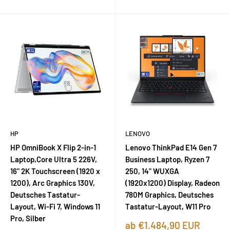
HP
LENOVO
HP OmniBook X Flip 2-in-1
Lenovo ThinkPad E14 Gen 7
Laptop,Core Ultra 5 226V,
Business Laptop, Ryzen 7
16" 2K Touchscreen (1920 x
250, 14" WUXGA
1200), Arc Graphics 130V,
(1920x1200) Display, Radeon
Deutsches Tastatur-
780M Graphics, Deutsches
Layout, Wi-Fi 7, Windows 11
Tastatur-Layout, W11 Pro
Pro, Silber
Sonderpreis
ab €1.484,90 EUR