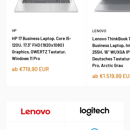
HP
LENOVO
HP 17 Business Laptop, Core i5-
Lenovo ThinkBook 1
120U, 17.3" FHD (1920x1080)
Business Laptop, Int
Graphics, QWERTZ Tastatur,
255H, 16" WUXGA IPS
Windows 11 Pro
Deutsches Tastatur
Pro, Arctic Grau
Sonderpreis
ab €719,90 EUR
Sonderpreis
ab €1.519,99 E