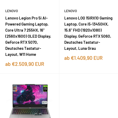
LENOVO
LENOVO
Lenovo Legion Pro 5i AI-
Lenovo LOQ 15IRX10 Gaming
Powered Gaming Laptop,
Laptop, Core i5-13450HX,
Core Ultra 7 255HX, 16"
15.6" FHD (1920x1080)
(2560x1600) OLED Display,
Display, GeForce RTX 5060,
GeForce RTX 5070,
Deutsches Tastatur-
Deutsches Tastatur-
Layout, Luna Grau
Layout, W11 Home
Sonderpreis
ab €1.409,90 EUR
Sonderpreis
ab €2.509,90 EUR