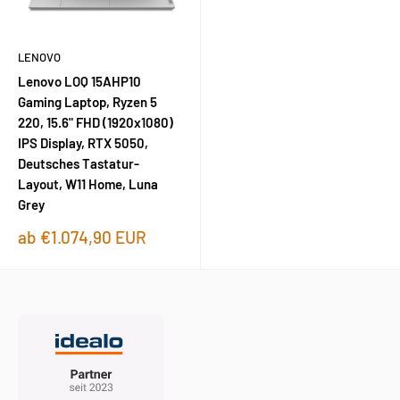
LENOVO
Lenovo LOQ 15AHP10
Gaming Laptop, Ryzen 5
220, 15.6" FHD (1920x1080)
IPS Display, RTX 5050,
Deutsches Tastatur-
Layout, W11 Home, Luna
Grey
Sonderpreis
ab €1.074,90 EUR