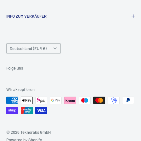
Kontaktinformationen
INFO ZUM VERKÄUFER
Datenschutzrichtlinie
Versandbedingungen
Firmenname: Teknoraks GmbH
Unternehmenstyp: Privatunternehmen
Nutzungsbedingungen
Handelsregisternummer: HRB223433
Land/Region
Deutschland (EUR €)
Umsatzsteuer-Identifikationsnummer: DE815914293
Folge uns
Wir akzeptieren
© 2026 Teknoraks GmbH
Powered by Shopify