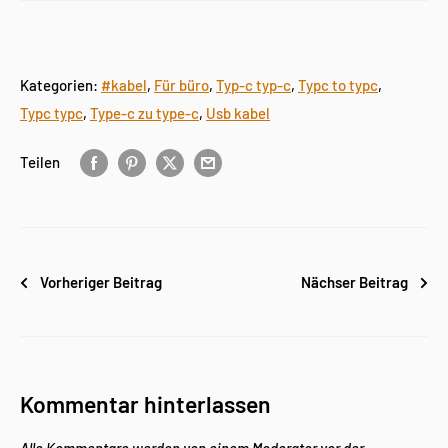
Kategorien:
#kabel
,
Für büro
,
Typ-c typ-c
,
Typc to typc
,
Typc typc
,
Type-c zu type-c
,
Usb kabel
Teilen
Vorheriger Beitrag
Nächser Beitrag
Kommentar hinterlassen
Alle Kommentare werden von einem Moderator vor der