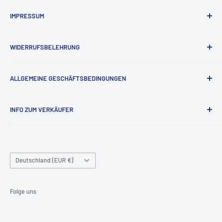
IMPRESSUM
Impressum
WIDERRUFSBELEHRUNG
Widerrufsrecht
ALLGEMEINE GESCHÄFTSBEDINGUNGEN
Kontaktinformationen
INFO ZUM VERKÄUFER
Datenschutzrichtlinie
Versandbedingungen
Firmenname: Teknoraks GmbH
Unternehmenstyp: Privatunternehmen
Nutzungsbedingungen
Handelsregisternummer: HRB223433
Land/Region
Deutschland (EUR €)
Umsatzsteuer-Identifikationsnummer: DE815914293
Folge uns