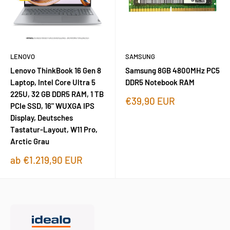
LENOVO
SAMSUNG
Lenovo ThinkBook 16 Gen 8
Samsung 8GB 4800MHz PC5
Laptop, Intel Core Ultra 5
DDR5 Notebook RAM
225U, 32 GB DDR5 RAM, 1 TB
Sonderpreis
€39,90 EUR
PCIe SSD, 16" WUXGA IPS
Display, Deutsches
Tastatur-Layout, W11 Pro,
Arctic Grau
Sonderpreis
ab €1.219,90 EUR