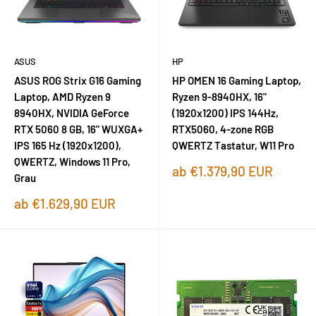
ASUS
HP
ASUS ROG Strix G16 Gaming
HP OMEN 16 Gaming Laptop,
Laptop, AMD Ryzen 9
Ryzen 9-8940HX, 16"
8940HX, NVIDIA GeForce
(1920x1200) IPS 144Hz,
RTX 5060 8 GB, 16" WUXGA+
RTX5060, 4-zone RGB
IPS 165 Hz (1920x1200),
QWERTZ Tastatur, W11 Pro
QWERTZ, Windows 11 Pro,
Sonderpreis
ab €1.379,90 EUR
Grau
Sonderpreis
ab €1.629,90 EUR