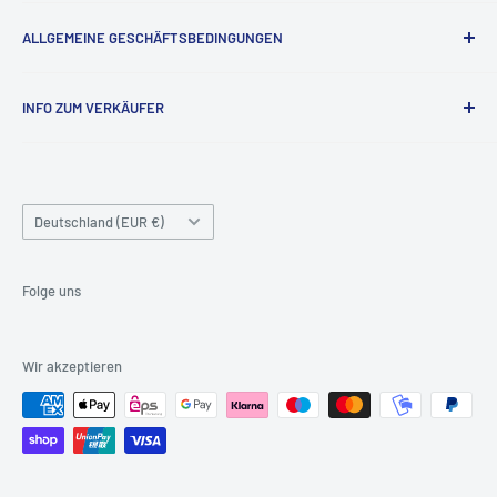
Widerrufsrecht
ALLGEMEINE GESCHÄFTSBEDINGUNGEN
Kontaktinformationen
INFO ZUM VERKÄUFER
Datenschutzrichtlinie
Versandbedingungen
Firmenname: Teknoraks GmbH
Unternehmenstyp: Privatunternehmen
Nutzungsbedingungen
Handelsregisternummer: HRB223433
Land/Region
Deutschland (EUR €)
Umsatzsteuer-Identifikationsnummer: DE815914293
Folge uns
Wir akzeptieren