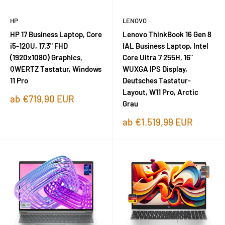
HP
LENOVO
HP 17 Business Laptop, Core
Lenovo ThinkBook 16 Gen 8
i5-120U, 17.3" FHD
IAL Business Laptop, Intel
(1920x1080) Graphics,
Core Ultra 7 255H, 16"
QWERTZ Tastatur, Windows
WUXGA IPS Display,
11 Pro
Deutsches Tastatur-
Layout, W11 Pro, Arctic
Sonderpreis
ab €719,90 EUR
Grau
Sonderpreis
ab €1.519,99 EUR