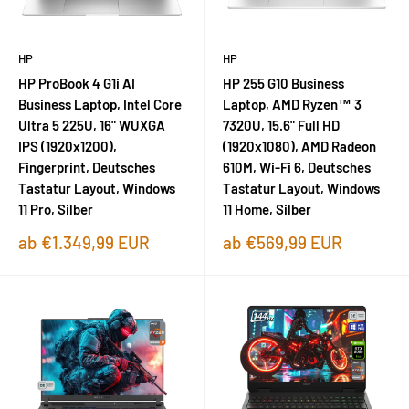
HP
HP
HP ProBook 4 G1i AI
HP 255 G10 Business
Business Laptop, Intel Core
Laptop, AMD Ryzen™ 3
Ultra 5 225U, 16" WUXGA
7320U, 15.6" Full HD
IPS (1920x1200),
(1920x1080), AMD Radeon
Fingerprint, Deutsches
610M, Wi-Fi 6, Deutsches
Tastatur Layout, Windows
Tastatur Layout, Windows
11 Pro, Silber
11 Home, Silber
Sonderpreis
Sonderpreis
ab €1.349,99 EUR
ab €569,99 EUR